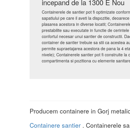
incepand de la 1300 E Nou
Containerele de santier pot fi optimizate conform f
sapatiului pe care il aveti la dispozitie, deoarec
plasarea acestora in diverse locatii; Containerel
prestabilite sau executate in functie de cerintele
confortul necesar unui santier de constructii. D
container de santier trebuie sa stii ca acestea au
permite supraetajarea acestora de pana la 4 etaj
nivele); Containerele santier pot fi construite l
compartimenta si pozitiona cu elemente sanitare 
Producem containere in Gorj metalic
Containere santier
. Containerele sa