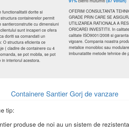
91%
clienti mutumiti
(87 voturi)
OFERIM CONSULTANTA TEHNIC
unctionalitatii dorite si
GRADE PRIN CARE SE ASIGUR
e structura containerelor permit
UTILIZAREA RATIONALA A RE
e santierconstrutie cu dimensiuni
ORICAREI INVESTITII. In calita
 clientului sunt incaperi ce ofera
calitate ISO9001/2008 si garanta
aca doriti sa comandati un
vigoare. Compania noastra produce
: O structura eficienta ce
metalice monobloc sau modulare d
e ( cladire de containere cu 4
imbunatatite metode tehnice de proi
a comanda, se pot mobila, se pot
in interiorul acestora.
Containere Santier Gorj de vanzare
e tip:
ntier produse de noi au un sistem de rezistenta