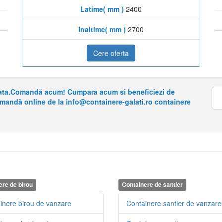
Latime( mm )
2400
Inaltime( mm )
2700
Cere oferta
riata.Comandă acum! Cumpara acum si beneficiezi de
omandă online de la info@containere-galati.ro containere
ere de birou
Containere de santier
inere birou de vanzare
Containere santier de vanzare