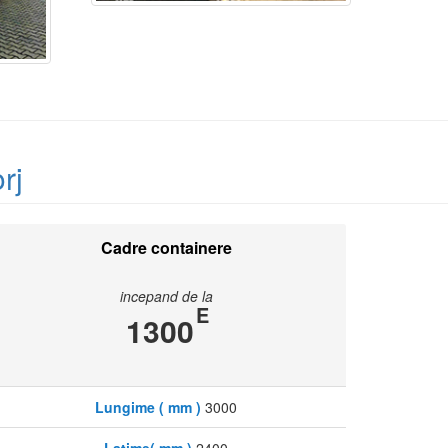
rj
Cadre containere
incepand de la
E
1300
Lungime ( mm )
3000
Latime( mm )
2400