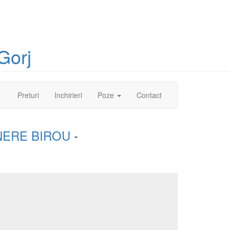
Gorj
(current)
Preturi
Inchirieri
Poze
Contact
NERE BIROU
-