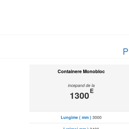
P
Containere Monobloc
incepand de la
E
1300
Lungime ( mm )
3000
Latime( mm )
2400