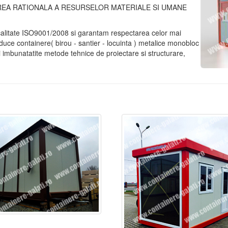
AREA RATIONALA A RESURSELOR MATERIALE SI UMANE
calitate ISO9001/2008 si garantam respectarea celor mai
uce containere( birou - santier - locuinta ) metalice monobloc
 imbunatatite metode tehnice de proiectare si structurare,