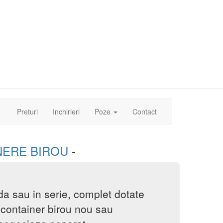
(current)
Preturi
Inchirieri
Poze
Contact
NERE BIROU
-
a sau in serie, complet dotate
i container birou nou sau