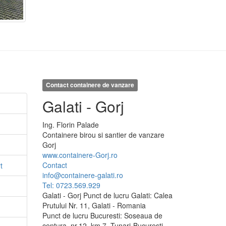
Contact containere de vanzare
Galati - Gorj
Ing.
Florin
Palade
Containere birou si santier de vanzare
Gorj
www.containere-Gorj.ro
Contact
t
info@containere-galati.ro
Tel: 0723.569.929
Galati - Gorj Punct de lucru Galati: Calea
Prutului Nr. 11, Galati - Romania
Punct de lucru Bucuresti: Soseaua de
centura, nr.12, km.7, Tunari-Bucuresti