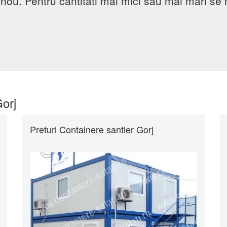
u nou. Pentru cantitati mai mici sau mai mari se
Gorj
Preturi Containere santier Gorj